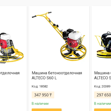
тделочная
Машина бетоноотделочная
Машина 
ALTECO S60 L
ALTECO S
18582
20389
347 950 ₸
297 650
В наличии
В наличии