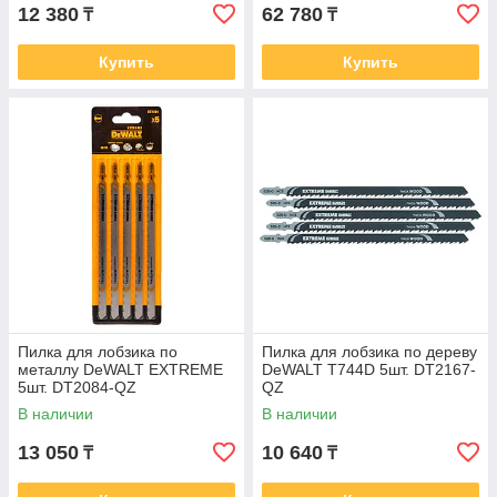
12 380
62 780
₸
₸
Купить
Купить
Пилка для лобзика по
Пилка для лобзика по дереву
металлу DeWALT EXTREME
DeWALT T744D 5шт. DT2167-
5шт. DT2084-QZ
QZ
В наличии
В наличии
13 050
10 640
₸
₸