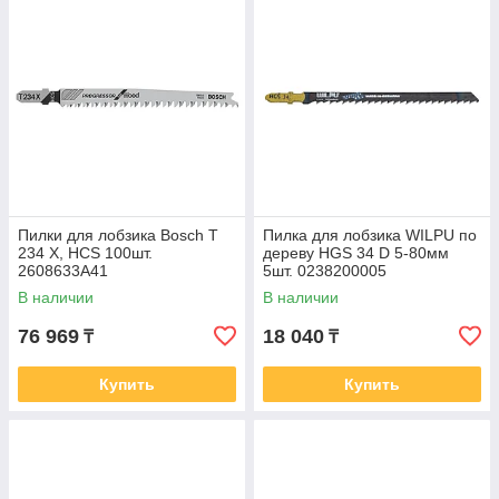
Пилки для лобзика Bosch T
Пилка для лобзика WILPU по
234 X, HCS 100шт.
дереву HGS 34 D 5-80мм
2608633A41
5шт. 0238200005
В наличии
В наличии
76 969
18 040
₸
₸
Купить
Купить